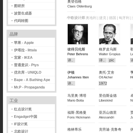
奥登伯格
图研所
Claes Oldenburg
波普生成器
·
中欧设计师
:奥地利 | 捷克 | 德国 | 匈牙利 
代码转图
品牌
苹果 - Apple
彼得贝伦斯
格罗皮乌斯
伊塔拉 - Iittala
Peter Behrens
Walter Gropius
L
宜家 - IKEA
详..
详..
pic
详
普通意识 - Ptys
伊顿
奥托·艾舍
优衣库 - UNIQLO
Johannes Itten
Otl Aicher
H
Bape - A Bathing Ape
详..
1972
Mr.P - Propaganda
马里奥·博塔
里伯斯金德
工业
Mario Botta
Libeskind
N
红点设计奖
福斯·黑格曼
亚历山德里
Engadget中国
Fons Hickmann
Alessandri
J
IF设计奖
格林蒂乐
克劳迪·克鲁奇
北欧设计