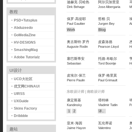
迪赫克·贝哈热
阿尔贝加里亚
Dirk Behage
Jose Albergaria
M
教程
保罗·高缇耶
哲根·贝
PSD+Tutsplus
Paul Gaultier
Jurgen Bey
A
Abduzeedo
Work
Blog
GoMediaZine
奥古斯特·罗丹
皮森洛德
HV-DESIGNS
Auguste Rodin
Pearson Lloyd
H
SmashingMag
Adobe Tutorialz
塞巴斯蒂安
托德·布歇尔
Sebastian
Tord Boontje
H
UI设计
皮埃尔·保兰
保罗·格里莫
UCD大社区
Pierre Paulin
Paul Grimault
优艾网CHINAUI
·
东欧设计师 | 南欧设计师
UIRSS
康定斯基
塔特林
UXGuide
Kandinsky
Vladimir Tatlin
P
Skins Factory
1
2
详..
Dribbble
亚米·海因
瓦伦蒂诺
Jaime Hayon
Valentino
J
趣站