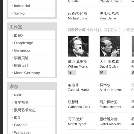
Grindler
Claudio Colucci
Y
Industrial
迈克尔·约翰
伊凡·贝哈尔
Yanko
Michael John
Yves Behar
工作室
·
西欧设计师
:比利时 | 法国 | 爱尔兰 | 卢森堡
IDEO
Frogdesign
Go media
李奥贝纳
威廉·莫里斯
大卫·奥格威
朗涛设计
William Morris
David Ogilvy
P
详..
详..
详
Mono Germany
哈迪德
努韦尔
杂志
Zaha M. Hadid
Ateliers Nouvel
R
NWP
凯瑟琳
阿尔贝特尼
青年视觉
Catherine Zask
Elena albertoni
M
数码艺术杂志
IDN
马丁·派珀
里特维尔德
Martin Pyper
Gerrit Rietveld
J
Graphis
Wallpaper