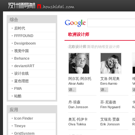
综合
后时代
欧洲设计师
FFFFOUND
Designboom
·
北欧设计师
:斯堪的纳维亚设计师
视觉中国
Behance
deviantART
设计在线
阿尔瓦·阿尔托
艾洛·阿尼奥
蓝色理想
Alvar Aalto
Eero Aarnio
V
FWA
详..
详..
详
站酷
丹·琼森
芬·尼嘉德
Dan Jonsson
Finn Nygaard
K
应用
Icon Finder
奥瓦·托伊卡
艾瑞克·贾森
Oiva Toikka
Erik Jonsson
R
Tineye
GridSystem